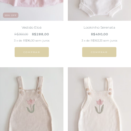
20
%
OFF
Vestido Eloá
Lookinho Serenata
R$360,00
R$288,00
R$490,00
3
x de
R$96,00
sem juros
3
x de
R$163,33
sem juros
COMPRAR
COMPRAR