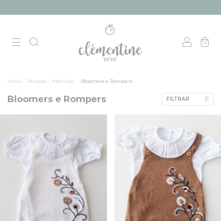
0
Início
.
Roupas
.
Meninas
.
Bloomers e Rompers
Bloomers e Rompers
FILTRAR