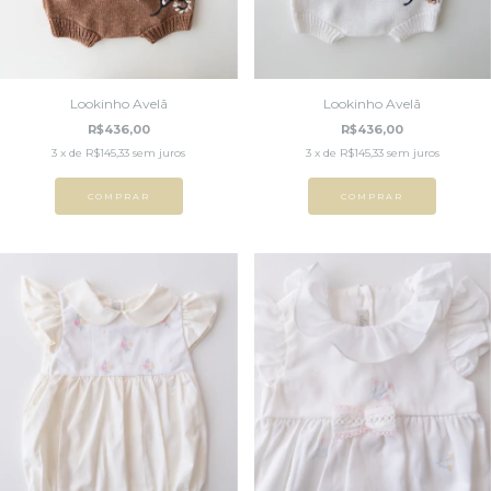
Lookinho Avelã
Lookinho Avelã
R$436,00
R$436,00
3
x de
R$145,33
sem juros
3
x de
R$145,33
sem juros
COMPRAR
COMPRAR