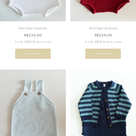
Romper Acerola
Romper Acerola
R$229,00
R$229,00
3
x de
R$76,33
sem juros
3
x de
R$76,33
sem juros
COMPRAR
COMPRAR