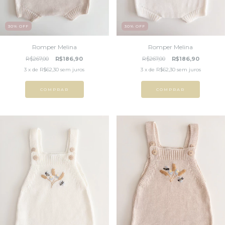
30
%
OFF
30
%
OFF
Romper Melina
Romper Melina
R$267,00
R$186,90
R$267,00
R$186,90
3
x de
R$62,30
sem juros
3
x de
R$62,30
sem juros
COMPRAR
COMPRAR