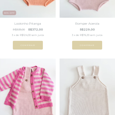
30
%
OFF
Lookinho Pitanga
Romper Acerola
R$535,00
R$372,00
R$229,00
3
x de
R$124,00
sem juros
3
x de
R$76,33
sem juros
COMPRAR
COMPRAR