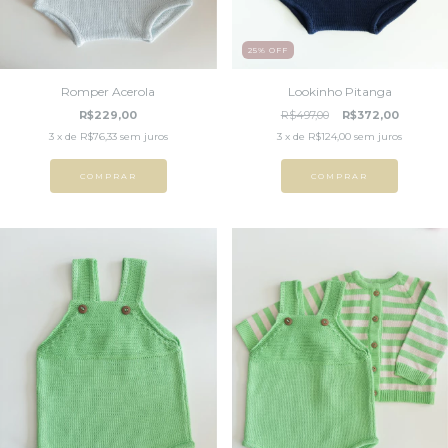
25
%
OFF
Romper Acerola
Lookinho Pitanga
R$229,00
R$497,00
R$372,00
3
x de
R$76,33
sem juros
3
x de
R$124,00
sem juros
COMPRAR
COMPRAR