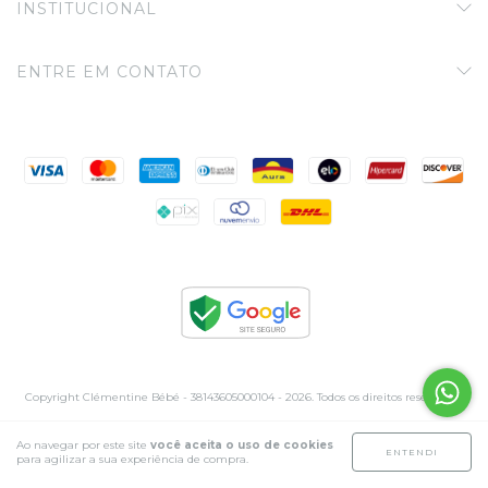
INSTITUCIONAL
ENTRE EM CONTATO
Copyright Clémentine Bébé - 38143605000104 - 2026. Todos os direitos reservados.
Ao navegar por este site
você aceita o uso de cookies
ENTENDI
para agilizar a sua experiência de compra.