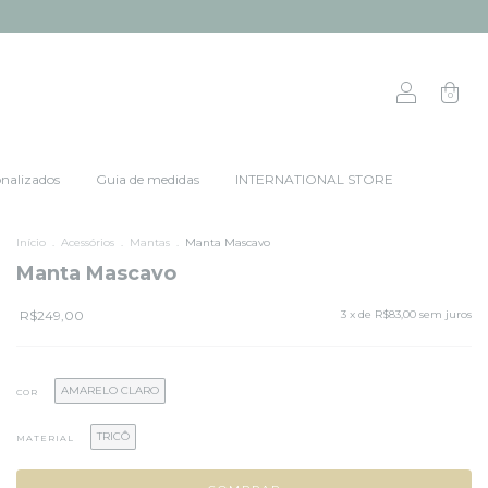
0
nalizados
Guia de medidas
INTERNATIONAL STORE
Início
.
Acessórios
.
Mantas
.
Manta Mascavo
Manta Mascavo
R$249,00
3
x de
R$83,00
sem juros
AMARELO CLARO
COR
TRICÔ
MATERIAL