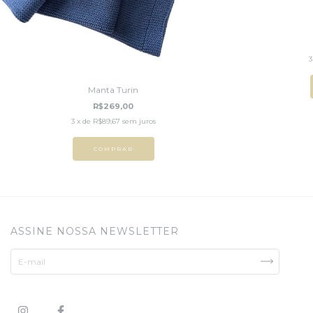
3
Manta Turin
R$269,00
3
x de
R$89,67
sem juros
COMPRAR
ASSINE NOSSA NEWSLETTER