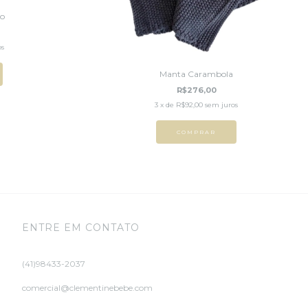
ão
os
Manta Carambola
R$276,00
3
x de
R$92,00
sem juros
COMPRAR
ENTRE EM CONTATO
(41)98433-2037
comercial@clementinebebe.com