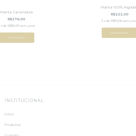
Manta 100% Algod
Manta Carambola
R$222,00
R$276,00
3
x de
R$74,00
sem jur
x de
R$92,00
sem juros
COMPRAR
COMPRAR
INSTITUCIONAL
Início
Produtos
Contato