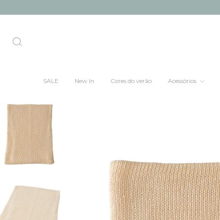
SALE
New In
Cores do verão
Acessórios