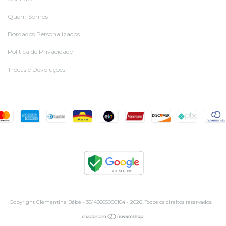
Quem Somos
Bordados Personalizados
Política de Privacidade
Trocas e Devoluções
Copyright Clémentine Bébé - 38143605000104 - 2026. Todos os direitos reservados.