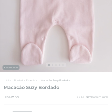
ESGOTADO
Início
.
Bordados Especiais
.
Macacão Suzy Bordado
Macacão Suzy Bordado
R$447,00
3
x de
R$149,00
sem juros