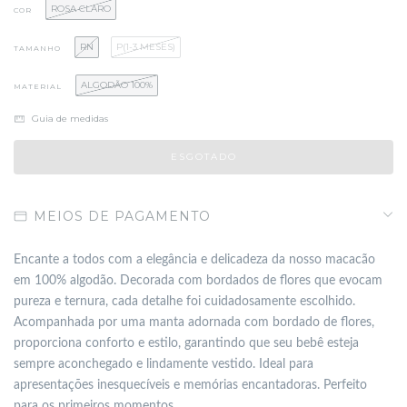
ROSA CLARO
COR
RN
P(1-3 MESES)
TAMANHO
ALGODÃO 100%
MATERIAL
Guia de medidas
MEIOS DE PAGAMENTO
Encante a todos com a elegância e delicadeza da nosso macacão
em 100% algodão. Decorada com bordados de flores que evocam
pureza e ternura, cada detalhe foi cuidadosamente escolhido.
Acompanhada por uma manta adornada com bordado de flores,
proporciona conforto e estilo, garantindo que seu bebê esteja
sempre aconchegado e lindamente vestido. Ideal para
apresentações inesquecíveis e memórias encantadoras.
Perfeito
para os primeiros momentos.